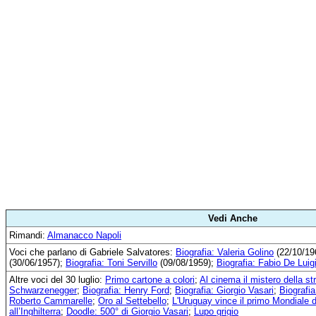
Vedi Anche
Rimandi:
Almanacco Napoli
Voci che parlano di Gabriele Salvatores:
Biografia: Valeria Golino
(22/10/19
(30/06/1957);
Biografia: Toni Servillo
(09/08/1959);
Biografia: Fabio De Luig
Altre voci del 30 luglio:
Primo cartone a colori
;
Al cinema il mistero della str
Schwarzenegger
;
Biografia: Henry Ford
;
Biografia: Giorgio Vasari
;
Biografi
Roberto Cammarelle
;
Oro al Settebello
;
L'Uruguay vince il primo Mondiale di
all’Inghilterra
;
Doodle: 500° di Giorgio Vasari
;
Lupo grigio