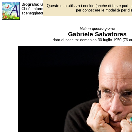
Biografia: Gabriele Salvatores - età - Almanacco
Questo sito utilizza i cookie (anche di terze parti e
Chi è, informazioni, foto, qual è la data di nascita, età, dove è n
per conoscere le modalità per disab
sceneggiatore italiano, premio Oscar nel 1992. Breve biografia. 
Nati in questo giorno
Gabriele Salvatores
data di nascita: domenica 30 luglio 1950 (76 an