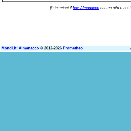
{!}
inserisci il
box Almanacco
nel tuo sito o nel 
Mondi.it
:
Almanacco
© 2012-2026
Prometheo