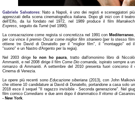
Gabriele Salvatores
: Nato a Napoli, è uno dei registi e sceneggiatori più
apprezzati della scena cinematografica italiana. Dopo gli inizi con il teatro
dell’Elfo, da lui fondato nel 1972, nel 1989 produce il film
Marrakech
Express
, seguito da
Turné
(nel 1990).
La consacrazione come regista si concretizza nel 1991 con
Mediterraneo
,
per cui vince il
premio Oscar come miglior film straniero
(per lo stesso film
ottiene tre David di Donatello per il "miglior film", il "montaggio" ed il
"suono" e un Nastro d'Argento per la regia).
Nel 2003 dirige
Io non ho paura
, tratto dall'omonimo libro di Niccolò
Ammaniti, e nel 2008 dirige il film
Come Dio comanda
, ispirato sempre a un
romanzo di Ammaniti. A settembre del 2010 presenta fuori concorso il
Cinema di Venezia.
Le opere più recenti sono
Educazione siberiana
(2013), con John Malkov
che ottiene 10 candidature ai David di Donatello, portandone a casa solo uno p
2018 esce il sequel "Il ragazzo invisibile - Seconda generazione". Nel giugn
film comico
Comedians
e due anni dopo il drammatico
Il ritorno di Casanov
- New York
.