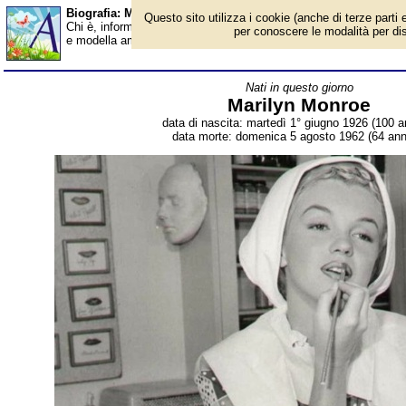
Biografia: Marilyn Monroe - Almanacco
Questo sito utilizza i cookie (anche di terze parti e
Chi è, informazioni, foto, qual è la data di nascita, dove è nato,
per conoscere le modalità per disab
e modella americana. Breve biografia. Voce dell'Almanacco.
Nati in questo giorno
Marilyn Monroe
data di nascita: martedì 1° giugno 1926 (100 an
data morte: domenica 5 agosto 1962 (64 anni