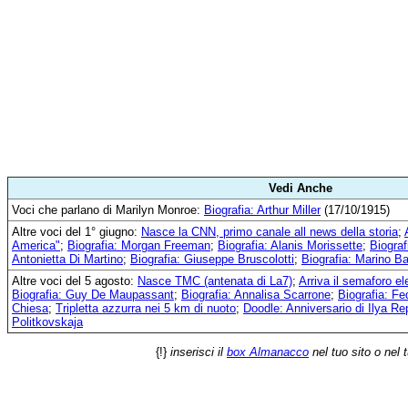
Vedi Anche
Voci che parlano di Marilyn Monroe:
Biografia: Arthur Miller
(17/10/1915)
Altre voci del 1° giugno:
Nasce la CNN, primo canale all news della storia
;
America"
;
Biografia: Morgan Freeman
;
Biografia: Alanis Morissette
;
Biograf
Antonietta Di Martino
;
Biografia: Giuseppe Bruscolotti
;
Biografia: Marino B
Altre voci del 5 agosto:
Nasce TMC (antenata di La7)
;
Arriva il semaforo ele
Biografia: Guy De Maupassant
;
Biografia: Annalisa Scarrone
;
Biografia: Fe
Chiesa
;
Tripletta azzurra nei 5 km di nuoto
;
Doodle: Anniversario di Ilya Re
Politkovskaja
{!}
inserisci il
box Almanacco
nel tuo sito o nel 