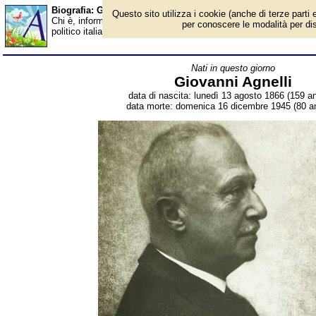
Biografia: Giovanni Agnelli - Almanacco
Questo sito utilizza i cookie (anche di terze parti e
Chi è, informazioni, foto, qual è la data di nascita, dove è nato, 
per conoscere le modalità per disab
politico italiano, tra i fondatori della FIAT. Breve biografia. Voce
Nati in questo giorno
Giovanni Agnelli
data di nascita: lunedì 13 agosto 1866 (159 an
data morte: domenica 16 dicembre 1945 (80 an