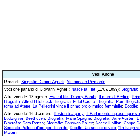
Vedi Anche
Rimandi:
Biografia: Gianni Agnelli
;
Almanacco Piemonte
Voci che parlano di Giovanni Agnelli:
Nasce la Fiat
(11/07/1899);
Biografia:
Altre voci del 13 agosto:
Esce il film Disney Bambi
;
Il muro di Berlino
;
Prim
Biografia: Alfred Hitchcock
;
Biografia: Fidel Castro
;
Biografia: Ron
;
Biograf
torna ad Atene
;
La Pellegrini vince il primo oro olimpico femminile
;
Doodle: 
Altre voci del 16 dicembre:
Boston tea party
;
Il Parlamento inglese approva l
Ludwig van Beethoven
;
Biografia: Ivana Spagna
;
Biografia: Jane Austen
;
B
Biografia: Sara Penzo
;
Biografia: Donovan Bailey
;
Nasce il Milan
;
Coppa Dav
Secondo Pallone d'oro per Ronaldo
;
Doodle: Un secolo di volo
;
“La lunga vi
Maraini