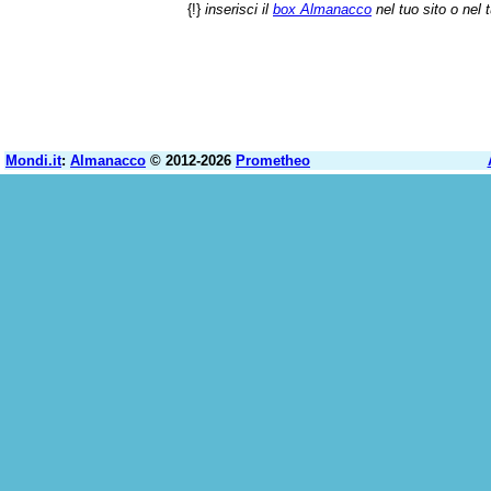
{!}
inserisci il
box Almanacco
nel tuo sito o nel 
Mondi.it
:
Almanacco
© 2012-2026
Prometheo